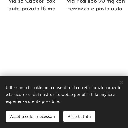
via sc. Capece Box
via Posillipo 90 mq con
auto privato 18 mq
terrazzo e posto auto
Utilizziamo i cookie per consentire il corretto funzionamento
e la sicurezza del nostro sito web e per offrirti la migliore
esperienza utente possibile.
© MaDer immobiliare - via Crispi 72 - 80121 Napoli
Accetta solo i necessari
Accetta tutti
maderimmobiliare@gmail.com - www.mdrre.it -
Privacy
Cookies